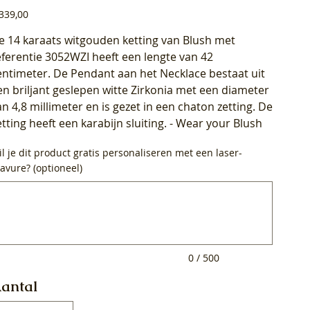
js
339,00
e 14 karaats witgouden ketting van Blush met
eferentie 3052WZI heeft een lengte van 42
entimeter. De Pendant aan het Necklace bestaat uit
en briljant geslepen witte Zirkonia met een diameter
an 4,8 millimeter en is gezet in een chaton zetting. De
etting heeft een karabijn sluiting. - Wear your Blush
l je dit product gratis personaliseren met een laser-
avure? (optioneel)
0
ens.
0 / 500
antal