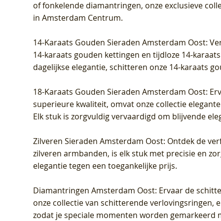
of fonkelende diamantringen, onze exclusieve coll
grown Diamant
Diamant
Diamant
grown D
Diamant
Diamant
in Amsterdam Centrum
.
Prijs
Prijs
Prijs
Prijs
Prijs
Prijs
€ 349,00
€ 599,00
€ 849,00
€ 449,00
€ 899,00
€ 1.049,0
14-Karaats Gouden Sieraden Amsterdam Oost
: Ve
14-karaats gouden kettingen en tijdloze 14-karaats
dagelijkse elegantie, schitteren onze 14-karaats g
18-Karaats Gouden Sieraden Amsterdam Oost
: Er
superieure kwaliteit, omvat onze collectie elegan
Elk stuk is zorgvuldig vervaardigd om blijvende ele
Zilveren Sieraden Amsterdam Oost
: Ontdek de verf
zilveren armbanden, is elk stuk met precisie en z
elegantie tegen een toegankelijke prijs.
Diamantringen Amsterdam Oost
: Ervaar de schit
onze collectie van schitterende verlovingsringen, e
zodat je speciale momenten worden gemarkeerd 