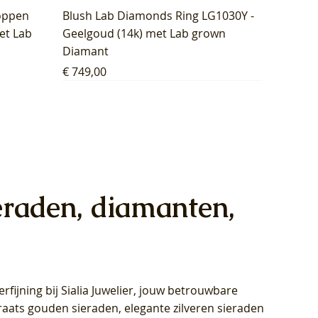
oppen
Blush Lab Diamonds Ring LG1030Y -
et Lab
Geelgoud (14k) met Lab grown
Diamant
Prijs
€ 749,00
eraden, diamanten,
rfijning bij Sialia Juwelier,
jouw betrouwbare
1028Y -
oppen
oppen
Blush Lab Diamonds Collier LG3014Y
Blush Lab Diamonds Ring LG1029Y -
Blush Lab Diamonds Oorknoppen
araats gouden sieraden, elegante zilveren sieraden
wn
et Lab
et Lab
- Geelgoud (14k) met Lab grown
Geelgoud (14k) met Lab grown
LG7033Y – Geelgoud (14k) met Lab