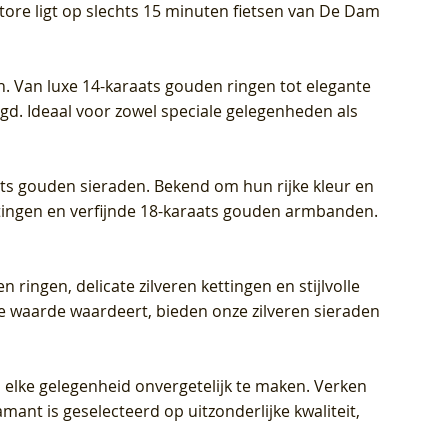
Store ligt op slechts 15 minuten fietsen van De Dam
Diamant
Diamant
grown Diamant
Prijs
Prijs
Prijs
€ 449,00
€ 699,00
€ 799,00
n. Van luxe 14-karaats gouden ringen tot elegante
igd. Ideaal voor zowel speciale gelegenheden als
aats gouden sieraden. Bekend om hun rijke kleur en
ettingen en verfijnde 18-karaats gouden armbanden.
n ringen, delicate zilveren kettingen en stijlvolle
he waarde waardeert, bieden onze zilveren sieraden
 elke gelegenheid onvergetelijk te maken. Verken
mant is geselecteerd op uitzonderlijke kwaliteit,