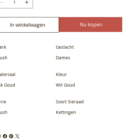
Nu kopen
In winkelwagen
erk
Geslacht
lush
Dames
ateriaal
Kleur
4k Goud
Wit Goud
rie
Soort Sieraad
lush
Kettingen