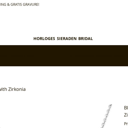
ING & GRATIS GRAVURE!
HORLOGES
SIERADEN
BRIDAL
teld = morgen in huis*
✅ Personaliseer je aankoop gratis
ith Zirkonia
B
Z
P