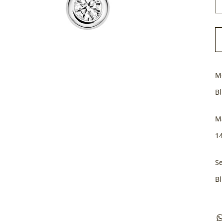
M
B
M
1
Se
B