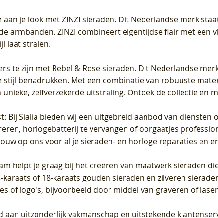
 aan je look met ZINZI sieraden. Dit Nederlandse merk staat
de armbanden. ZINZI combineert eigentijdse flair met een vl
l laat stralen.
ers te zijn met Rebel & Rose sieraden. Dit Nederlandse merk 
 stijl benadrukken. Met een combinatie van robuuste materia
unieke, zelfverzekerde uitstraling. Ontdek de collectie en m
st
: Bij Sialia bieden wij een uitgebreid aanbod van diensten 
areren, horlogebatterij te vervangen of oorgaatjes professi
rouw op ons voor al je sieraden- en horloge reparaties en e
am helpt je graag bij het creëren van maatwerk sieraden die
raats of 18-karaats gouden sieraden en zilveren sieraden, 
es of logo's, bijvoorbeeld door middel van
graveren
of laser
jd aan uitzonderlijk vakmanschap en uitstekende
klantenser