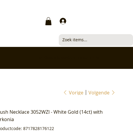
Inloggen
✅ Klanten beoordelen ons met 4,7/5
Vorige
Volgende
lush Necklace 3052WZI - White Gold (14ct) with
irkonia
Productcode
roductcode:
8717828176122
8717828176122