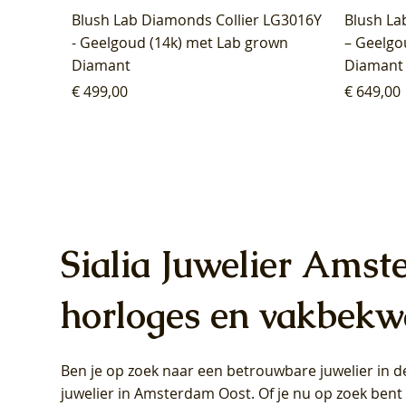
Blush Lab Diamonds Collier LG3016Y
Blush La
- Geelgoud (14k) met Lab grown
– Geelgo
Diamant
Diamant
Prijs
Prijs
€ 499,00
€ 649,00
Sialia Juwelier Amst
horloges en vakbekw
Ben je op zoek naar een betrouwbare juwelier in
Blush Lab Diamonds Oorhangers
Blush Lab Diamonds Collier LG3019Y
Blush Lab Diamonds Ring LG1031Y -
Blush L
Blush La
Blush La
juwelier in Amsterdam Oost
. Of je nu op zoek ben
LG9006Y/S - Geelgoud (14k) met Lab
– Geelgoud (14k) met Lab grown
Geelgoud (14k) met Lab grown
LG9007Y/
Geelgoud
Geelgoud