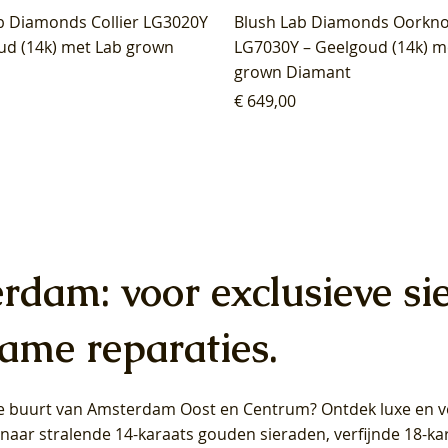
b Diamonds Collier LG3020Y
Blush Lab Diamonds Oorkn
ud (14k) met Lab grown
LG7030Y – Geelgoud (14k) m
grown Diamant
Prijs
€ 649,00
erdam: voor exclusieve si
ame reparaties.
 de buurt van Amsterdam
Oost
en
Centrum
? Ontdek luxe en ve
ab Diamonds Oorhangers
b Diamonds Ring LG1042Y –
b Diamonds Ring LG1044Y –
Blush Lab Diamonds Ring LG
Blush Lab Diamonds Oorkn
Blush Lab Diamonds Oorkn
t naar stralende 14-karaats gouden sieraden, verfijnde 18-k
S - Geelgoud (14k) met Lab
 (14k) met Lab grown
 (14k) met Lab grown
Geelgoud (14k) met Lab gro
LG7027Y - Geelgoud (14k) m
LG7026Y - Geelgoud (14k) m