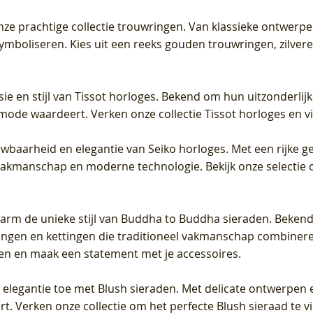
 onze prachtige collectie trouwringen. Van klassieke ontwerp
 symboliseren. Kies uit een reeks gouden trouwringen, zilv
sie en stijl van Tissot horloges. Bekend om hun uitzonderli
 mode waardeert. Verken onze collectie Tissot horloges en vin
uwbaarheid en elegantie van Seiko horloges. Met een rijke ge
vakmanschap en moderne technologie. Bekijk onze selectie 
arm de unieke stijl van Buddha to Buddha sieraden. Bekend
gen en kettingen die traditioneel vakmanschap combineren 
en en maak een statement met je accessoires.
e elegantie toe met Blush sieraden. Met delicate ontwerpen 
 Verken onze collectie om het perfecte Blush sieraad te vind