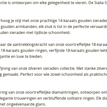
ectie is ontworpen om elke gelegenheid te vieren.
De Sialia 
iamant
Diamant
grown Diamant
grown Diamant
Prijs
Prijs
Prijs
0
€ 649,00
€ 649,00
€ 549,00
rhoog je stijl met onze prachtige 14-karaats gouden sierade
 gouden armbanden, elk stuk is tot in de perfectie vervaard
ouden sieraden met tijdloze schoonheid.
vaar de aantrekkingskracht van onze voortreffelijke 18-kar
te 18-karaats gouden ringen, verfijnde 18-karaats gouden k
gantie en luxe te bieden.
ijning van onze zilveren sieraden collectie. Met slanke zilvere
org gemaakt. Perfect voor wie zowel schoonheid als praktisc
tering van onze voortreffelijke diamantringen, ontworpen om
legante trouwringen en verbluffende solitaire ringen. Elk dia
met ongeëvenaarde glans.