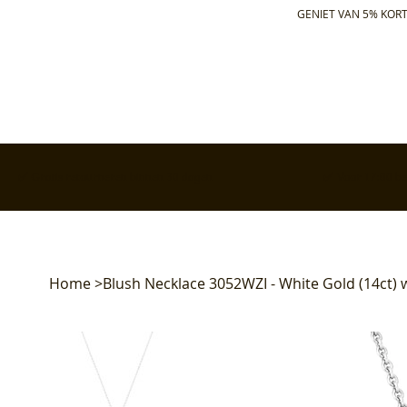
GENIET VAN 5% KORT
✅ Gratis retourneren binnen 30 dagen
✅ Voor 17:00 bes
Home
>
Blush Necklace 3052WZI - White Gold (14ct) w