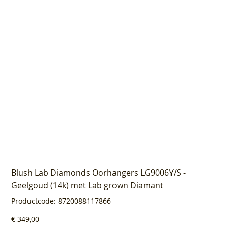
Blush Lab Diamonds Oorhangers LG9006Y/S -
Geelgoud (14k) met Lab grown Diamant
Productcode
Productcode:
8720088117866
8720088117866
Prijs
€ 349,00