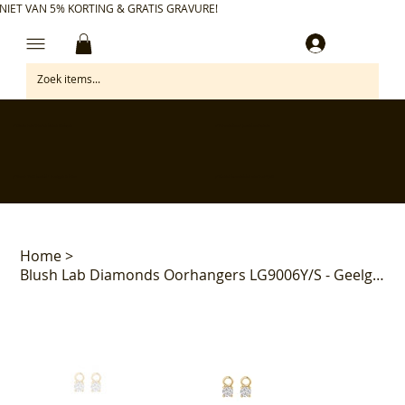
NIET VAN 5% KORTING & GRATIS GRAVURE!
Inloggen
✅ Gratis retourneren binnen 30 dagen
✅ Personaliseer je aankoop gratis
✅ Voor 17:00 besteld = morgen in huis*
✅ Klanten beoordelen ons met 4,7/5
Home
>
Blush Lab Diamonds Oorhangers LG9006Y/S - Geelgoud (14k) met Lab grown Diamant