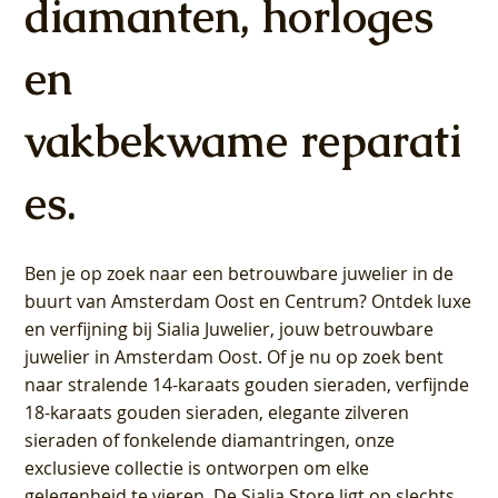
diamanten, horloges
Diamant
Diamant
Prijs
Prijs
Prijs
Prijs
Prijs
Prijs
Prijs
Prijs
Prijs
Prijs
Prijs
Prijs
€ 649,00
€ 649,00
€ 599,00
€ 649,00
€ 849,00
€ 549,00
€ 749,00
€ 449,00
€ 899,00
€ 699,00
€ 1.049,00
€ 799,00
Prijs
Prijs
€ 349,00
€ 449,00
en
vakbekwame reparati
es.
Ben je op zoek naar een betrouwbare juwelier in de
buurt van Amsterdam
Oost
en
Centrum
? Ontdek luxe
en verfijning bij Sialia Juwelier,
jouw betrouwbare
juwelier in Amsterdam Oost
. Of je nu op zoek bent
naar stralende 14-karaats gouden sieraden, verfijnde
18-karaats gouden sieraden, elegante zilveren
sieraden of fonkelende diamantringen, onze
exclusieve collectie is ontworpen om elke
gelegenheid te vieren.
De Sialia Store ligt op slechts