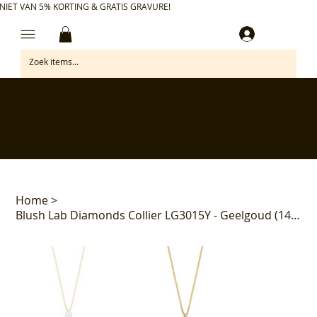
NIET VAN 5% KORTING & GRATIS GRAVURE!
Inloggen
✅ Gratis retourneren binnen 30 dagen
✅ Personaliseer je aankoop gratis
✅ Voor 17:00 besteld = morgen in huis*
✅ Klanten beoordelen ons met 4,7/5
Home
>
Blush Lab Diamonds Collier LG3015Y - Geelgoud (14k) met Lab grown Diamant