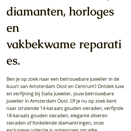
Lab grown Diamant
(14k) met Lab grown
Lab grown Diamant
Lab grown Diamant
Lab grown Diamant
Lab grown Diamant
Lab grown Diamant
Lab grown Diamant
(14k) met Lab grown
Lab grown Diamant
Lab grown Diamant
Lab grown Diamant
Lab grown Diamant
Lab grown Diamant
diamanten, horloges
Diamant
Diamant
Prijs
Prijs
Prijs
Prijs
Prijs
Prijs
Prijs
Prijs
Prijs
Prijs
Prijs
Prijs
€ 649,00
€ 649,00
€ 599,00
€ 649,00
€ 849,00
€ 549,00
€ 749,00
€ 449,00
€ 899,00
€ 699,00
€ 1.049,00
€ 799,00
Prijs
Prijs
€ 349,00
€ 449,00
en
vakbekwame reparati
es.
Ben je op zoek naar een betrouwbare juwelier in de
buurt van Amsterdam
Oost
en
Centrum
? Ontdek luxe
en verfijning bij Sialia Juwelier,
jouw betrouwbare
juwelier in Amsterdam Oost
. Of je nu op zoek bent
naar stralende 14-karaats gouden sieraden, verfijnde
18-karaats gouden sieraden, elegante zilveren
sieraden of fonkelende diamantringen, onze
exclusieve collectie is ontworpen om elke