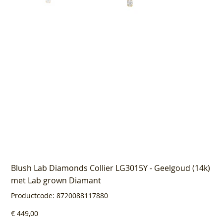
Blush Lab Diamonds Collier LG3015Y - Geelgoud (14k)
met Lab grown Diamant
Productcode
Productcode:
8720088117880
8720088117880
Prijs
€ 449,00