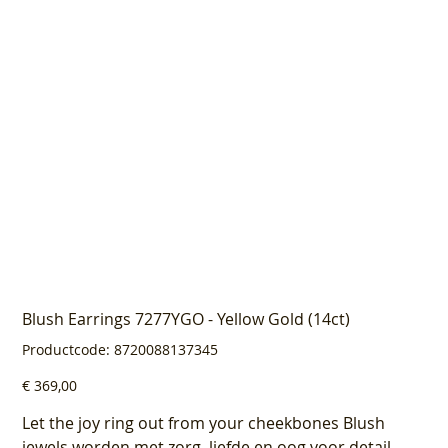
Blush Earrings 7277YGO - Yellow Gold (14ct)
Productcode
Productcode:
8720088137345
8720088137345
Prijs
€ 369,00
Let the joy ring out from your cheekbones Blush
jewels worden met zorg, liefde en oog voor detail