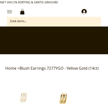
NIET VAN 5% KORTING & GRATIS GRAVURE!
Inloggen
✅ Gratis retourneren binnen 30 dagen
✅ Personaliseer je aankoop gratis
✅ Voor 17:00 besteld = morgen in huis*
✅ Klanten beoordelen ons met 4,7/5
Home
>
Blush Earrings 7277YGO - Yellow Gold (14ct)