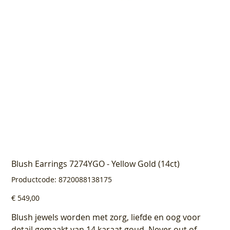
Blush Earrings 7274YGO - Yellow Gold (14ct)
Productcode
Productcode:
8720088138175
8720088138175
Prijs
€ 549,00
Blush jewels worden met zorg, liefde en oog voor
detail gemaakt van 14 karaat goud. Never out of