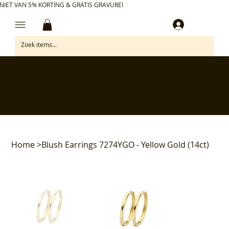
NIET VAN 5% KORTING & GRATIS GRAVURE!
Inloggen
✅ Gratis retourneren binnen 30 dagen
✅ Personaliseer je aankoop gratis
✅ Voor 17:00 besteld = morgen in huis*
✅ Klanten beoordelen ons met 4,7/5
Home
>
Blush Earrings 7274YGO - Yellow Gold (14ct)