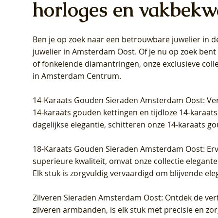
horloges en vakbekw
Ben je op zoek naar een betrouwbare juwelier in
Blush Lab Diamonds Oorhangers
Blush Lab Diamonds Collier LG3019Y
Blush Lab Diamonds Ring LG1031Y -
Blush L
Blush La
Blush La
juwelier in Amsterdam Oost
. Of je nu op zoek ben
LG9006Y/S - Geelgoud (14k) met Lab
– Geelgoud (14k) met Lab grown
Geelgoud (14k) met Lab grown
LG9007Y/
Geelgoud
Geelgoud
of fonkelende diamantringen, onze exclusieve coll
grown Diamant
Diamant
Diamant
grown D
Diamant
Diamant
in Amsterdam Centrum
.
Prijs
Prijs
Prijs
Prijs
Prijs
Prijs
€ 349,00
€ 599,00
€ 849,00
€ 449,00
€ 899,00
€ 1.049,0
14-Karaats Gouden Sieraden Amsterdam Oost
: Ve
14-karaats gouden kettingen en tijdloze 14-karaats
dagelijkse elegantie, schitteren onze 14-karaats g
18-Karaats Gouden Sieraden Amsterdam Oost
: Er
superieure kwaliteit, omvat onze collectie elegan
Elk stuk is zorgvuldig vervaardigd om blijvende ele
Zilveren Sieraden Amsterdam Oost
: Ontdek de verf
zilveren armbanden, is elk stuk met precisie en z