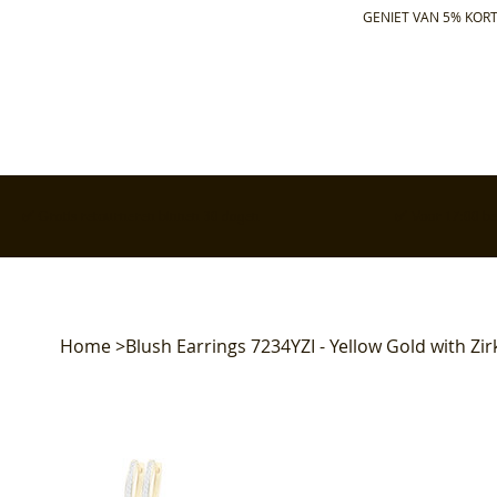
GENIET VAN 5% KORT
✅ Gratis retourneren binnen 30 dagen
✅ Voor 17:00 bes
Home
>
Blush Earrings 7234YZI - Yellow Gold with Zir