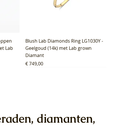
oppen
Blush Lab Diamonds Ring LG1030Y -
et Lab
Geelgoud (14k) met Lab grown
Diamant
Prijs
€ 749,00
eraden, diamanten,