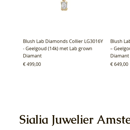
Blush Lab Diamonds Collier LG3016Y
Blush La
- Geelgoud (14k) met Lab grown
– Geelgo
Diamant
Diamant
Prijs
Prijs
€ 499,00
€ 649,00
Sialia Juwelier Amst