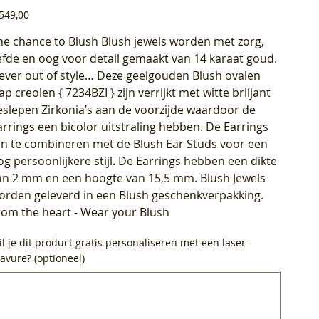
js
549,00
he chance to Blush Blush jewels worden met zorg,
iefde en oog voor detail gemaakt van 14 karaat goud.
ever out of style… Deze geelgouden Blush ovalen
lap creolen { 7234BZI } zijn verrijkt met witte briljant
eslepen Zirkonia’s aan de voorzijde waardoor de
arrings een bicolor uitstraling hebben. De Earrings
ijn te combineren met de Blush Ear Studs voor een
og persoonlijkere stijl. De Earrings hebben een dikte
an 2 mm en een hoogte van 15,5 mm. Blush Jewels
orden geleverd in een Blush geschenkverpakking.
rom the heart - Wear your Blush
l je dit product gratis personaliseren met een laser-
avure? (optioneel)
0
ens.