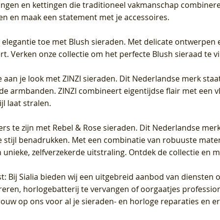
gen en kettingen die traditioneel vakmanschap combineren 
en en maak een statement met je accessoires.
e elegantie toe met Blush sieraden. Met delicate ontwerpen 
 Verken onze collectie om het perfecte Blush sieraad te vind
 aan je look met ZINZI sieraden. Dit Nederlandse merk staat
de armbanden. ZINZI combineert eigentijdse flair met een vl
l laat stralen.
ers te zijn met Rebel & Rose sieraden. Dit Nederlandse merk 
 stijl benadrukken. Met een combinatie van robuuste materia
unieke, zelfverzekerde uitstraling. Ontdek de collectie en m
st
: Bij Sialia bieden wij een uitgebreid aanbod van diensten 
areren, horlogebatterij te vervangen of oorgaatjes professi
rouw op ons voor al je sieraden- en horloge reparaties en e