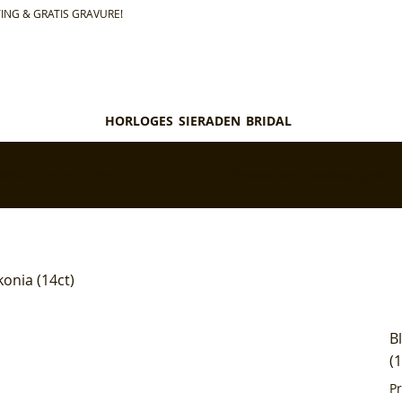
ING & GRATIS GRAVURE!
HORLOGES
SIERADEN
BRIDAL
teld = morgen in huis*
✅ Personaliseer je aankoop gratis
konia (14ct)
B
(
P