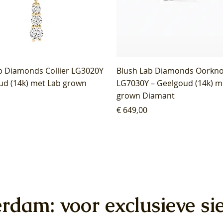
b Diamonds Collier LG3020Y
Blush Lab Diamonds Oorkn
ud (14k) met Lab grown
LG7030Y – Geelgoud (14k) m
grown Diamant
Prijs
€ 649,00
erdam: voor exclusieve si