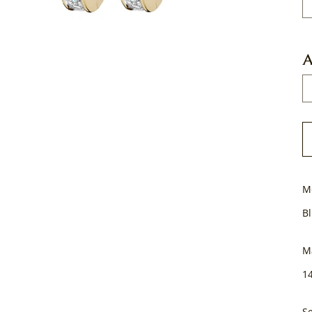
A
M
B
M
1
Se