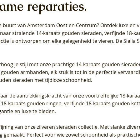
ame reparaties.
 de buurt van Amsterdam
Oost
en
Centrum
? Ontdek luxe en ve
ab Diamonds Oorhangers
b Diamonds Ring LG1042Y –
b Diamonds Ring LG1044Y –
Blush Lab Diamonds Ring LG
Blush Lab Diamonds Oorkn
Blush Lab Diamonds Oorkn
t naar stralende 14-karaats gouden sieraden, verfijnde 18-k
S - Geelgoud (14k) met Lab
 (14k) met Lab grown
 (14k) met Lab grown
Geelgoud (14k) met Lab gro
LG7027Y - Geelgoud (14k) m
LG7026Y - Geelgoud (14k) m
ectie is ontworpen om elke gelegenheid te vieren.
De Sialia 
iamant
Diamant
grown Diamant
grown Diamant
Prijs
Prijs
Prijs
0
€ 649,00
€ 649,00
€ 549,00
rhoog je stijl met onze prachtige 14-karaats gouden sierade
 gouden armbanden, elk stuk is tot in de perfectie vervaard
ouden sieraden met tijdloze schoonheid.
vaar de aantrekkingskracht van onze voortreffelijke 18-kar
te 18-karaats gouden ringen, verfijnde 18-karaats gouden k
gantie en luxe te bieden.
ijning van onze zilveren sieraden collectie. Met slanke zilvere
org gemaakt. Perfect voor wie zowel schoonheid als praktisc