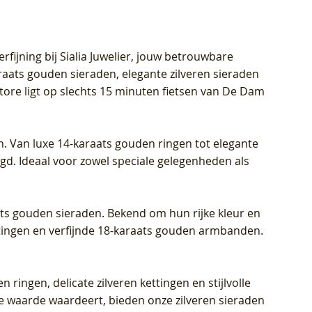
rfijning bij Sialia Juwelier,
jouw betrouwbare
1028Y -
oppen
oppen
Blush Lab Diamonds Collier LG3014Y
Blush Lab Diamonds Ring LG1029Y -
Blush Lab Diamonds Oorknoppen
araats gouden sieraden, elegante zilveren sieraden
wn
et Lab
et Lab
- Geelgoud (14k) met Lab grown
Geelgoud (14k) met Lab grown
LG7033Y – Geelgoud (14k) met Lab
Store ligt op slechts 15 minuten fietsen van De Dam
Diamant
Diamant
grown Diamant
Prijs
Prijs
Prijs
€ 449,00
€ 699,00
€ 799,00
n. Van luxe 14-karaats gouden ringen tot elegante
igd. Ideaal voor zowel speciale gelegenheden als
aats gouden sieraden. Bekend om hun rijke kleur en
ettingen en verfijnde 18-karaats gouden armbanden.
n ringen, delicate zilveren kettingen en stijlvolle
he waarde waardeert, bieden onze zilveren sieraden