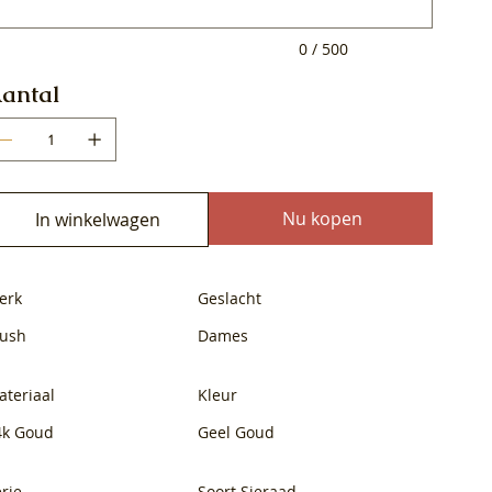
0 / 500
antal
Nu kopen
In winkelwagen
erk
Geslacht
lush
Dames
ateriaal
Kleur
4k Goud
Geel Goud
rie
Soort Sieraad