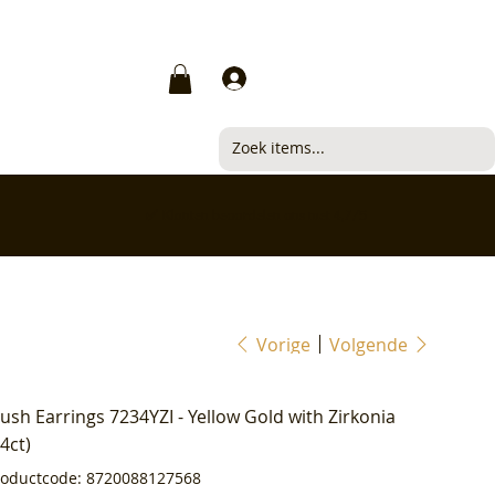
Inloggen
✅ Klanten beoordelen ons met 4,7/5
Vorige
Volgende
lush Earrings 7234YZI - Yellow Gold with Zirkonia
14ct)
Productcode
roductcode:
8720088127568
8720088127568