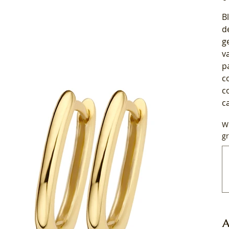
B
d
g
v
p
c
c
c
Wi
gr
Tot
50
tek
A