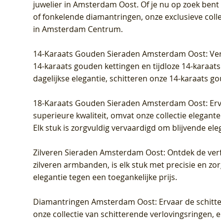
juwelier in Amsterdam Oost
. Of je nu op zoek ben
LG9006Y/S - Geelgoud (14k) met Lab
– Geelgoud (14k) met Lab grown
Geelgoud (14k) met Lab grown
LG9007Y/
Geelgoud
Geelgoud
of fonkelende diamantringen, onze exclusieve coll
grown Diamant
Diamant
Diamant
grown D
Diamant
Diamant
in Amsterdam Centrum
.
Prijs
Prijs
Prijs
Prijs
Prijs
Prijs
€ 349,00
€ 599,00
€ 849,00
€ 449,00
€ 899,00
€ 1.049,0
14-Karaats Gouden Sieraden Amsterdam Oost
: Ve
14-karaats gouden kettingen en tijdloze 14-karaats
dagelijkse elegantie, schitteren onze 14-karaats g
18-Karaats Gouden Sieraden Amsterdam Oost
: Er
superieure kwaliteit, omvat onze collectie elegan
Elk stuk is zorgvuldig vervaardigd om blijvende ele
Zilveren Sieraden Amsterdam Oost
: Ontdek de verf
zilveren armbanden, is elk stuk met precisie en z
elegantie tegen een toegankelijke prijs.
Diamantringen Amsterdam Oost
: Ervaar de schit
onze collectie van schitterende verlovingsringen, e