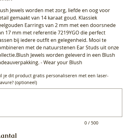
lush Jewels worden met zorg, liefde en oog voor
etail gemaakt van 14 karaat goud. Klassiek
eelgouden Earrings van 2 mm met een doorsnede
an 17 mm met referentie 7219YGO die perfect
assen bij iedere outfit en gelegenheid. Mooi te
ombineren met de natuurstenen Ear Studs uit onze
ollectie.Blush Jewels worden geleverd in een Blush
adeauverpakking. - Wear your Blush
l je dit product gratis personaliseren met een laser-
avure? (optioneel)
0
ens.
0 / 500
antal