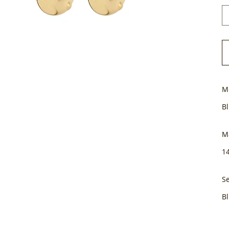
M
B
M
1
Se
B