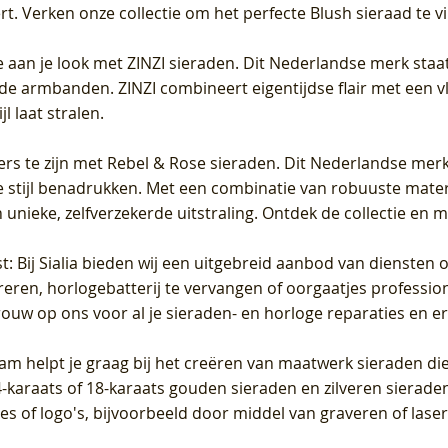
 Verken onze collectie om het perfecte Blush sieraad te vind
 aan je look met ZINZI sieraden. Dit Nederlandse merk staat
de armbanden. ZINZI combineert eigentijdse flair met een vl
l laat stralen.
ers te zijn met Rebel & Rose sieraden. Dit Nederlandse merk 
 stijl benadrukken. Met een combinatie van robuuste materia
unieke, zelfverzekerde uitstraling. Ontdek de collectie en m
st
: Bij Sialia bieden wij een uitgebreid aanbod van diensten 
areren, horlogebatterij te vervangen of oorgaatjes professi
rouw op ons voor al je sieraden- en horloge reparaties en e
am helpt je graag bij het creëren van maatwerk sieraden die
raats of 18-karaats gouden sieraden en zilveren sieraden, 
es of logo's, bijvoorbeeld door middel van
graveren
of laser