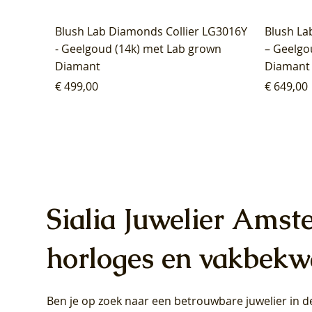
Blush Lab Diamonds Collier LG3016Y
Blush La
- Geelgoud (14k) met Lab grown
– Geelgo
Diamant
Diamant
Prijs
Prijs
€ 499,00
€ 649,00
Sialia Juwelier Amst
horloges en vakbekw
Ben je op zoek naar een betrouwbare juwelier in
Blush Lab Diamonds Oorhangers
Blush Lab Diamonds Collier LG3019Y
Blush Lab Diamonds Ring LG1031Y -
Blush L
Blush La
Blush La