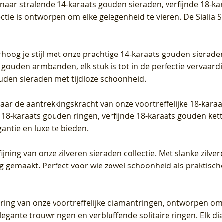
t naar stralende 14-karaats gouden sieraden, verfijnde 18-k
S - Geelgoud (14k) met Lab
 (14k) met Lab grown
 (14k) met Lab grown
Geelgoud (14k) met Lab gro
LG7027Y - Geelgoud (14k) m
LG7026Y - Geelgoud (14k) m
ectie is ontworpen om elke gelegenheid te vieren.
De Sialia 
iamant
Diamant
grown Diamant
grown Diamant
Prijs
Prijs
Prijs
0
€ 649,00
€ 649,00
€ 549,00
rhoog je stijl met onze prachtige 14-karaats gouden sierade
 gouden armbanden, elk stuk is tot in de perfectie vervaard
ouden sieraden met tijdloze schoonheid.
vaar de aantrekkingskracht van onze voortreffelijke 18-kar
te 18-karaats gouden ringen, verfijnde 18-karaats gouden k
gantie en luxe te bieden.
ijning van onze zilveren sieraden collectie. Met slanke zilvere
org gemaakt. Perfect voor wie zowel schoonheid als praktisc
tering van onze voortreffelijke diamantringen, ontworpen om
legante trouwringen en verbluffende solitaire ringen. Elk dia