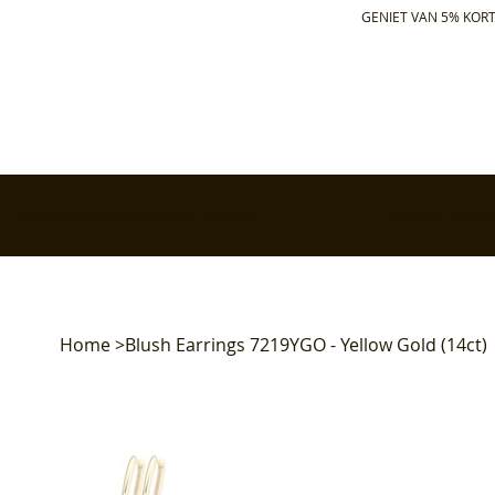
GENIET VAN 5% KORT
✅ Gratis retourneren binnen 30 dagen
✅ Voor 17:00 bes
Home
>
Blush Earrings 7219YGO - Yellow Gold (14ct)