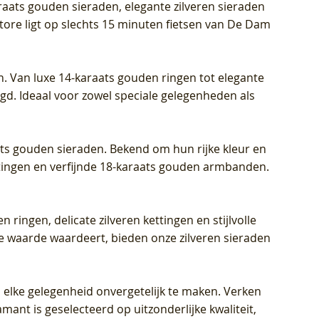
araats gouden sieraden, elegante zilveren sieraden
wn
et Lab
et Lab
- Geelgoud (14k) met Lab grown
Geelgoud (14k) met Lab grown
LG7033Y – Geelgoud (14k) met Lab
Store ligt op slechts 15 minuten fietsen van De Dam
Diamant
Diamant
grown Diamant
Prijs
Prijs
Prijs
€ 449,00
€ 699,00
€ 799,00
n. Van luxe 14-karaats gouden ringen tot elegante
igd. Ideaal voor zowel speciale gelegenheden als
aats gouden sieraden. Bekend om hun rijke kleur en
ettingen en verfijnde 18-karaats gouden armbanden.
n ringen, delicate zilveren kettingen en stijlvolle
he waarde waardeert, bieden onze zilveren sieraden
 elke gelegenheid onvergetelijk te maken. Verken
mant is geselecteerd op uitzonderlijke kwaliteit,