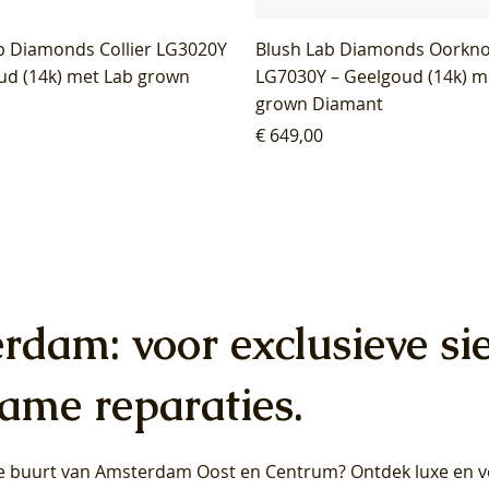
b Diamonds Collier LG3020Y
Blush Lab Diamonds Oorkn
ud (14k) met Lab grown
LG7030Y – Geelgoud (14k) m
grown Diamant
Prijs
€ 649,00
erdam: voor exclusieve si
ame reparaties.
 de buurt van Amsterdam
Oost
en
Centrum
? Ontdek luxe en ve
ab Diamonds Oorhangers
b Diamonds Ring LG1042Y –
b Diamonds Ring LG1044Y –
Blush Lab Diamonds Ring LG
Blush Lab Diamonds Oorkn
Blush Lab Diamonds Oorkn