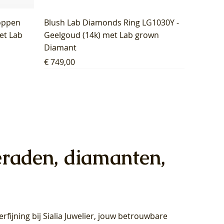
oppen
Blush Lab Diamonds Ring LG1030Y -
et Lab
Geelgoud (14k) met Lab grown
Diamant
Prijs
€ 749,00
eraden, diamanten,
rfijning bij Sialia Juwelier,
jouw betrouwbare
1028Y -
oppen
oppen
Blush Lab Diamonds Collier LG3014Y
Blush Lab Diamonds Ring LG1029Y -
Blush Lab Diamonds Oorknoppen