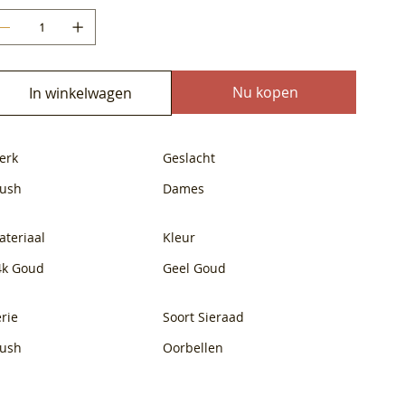
Nu kopen
In winkelwagen
erk
Geslacht
lush
Dames
ateriaal
Kleur
4k Goud
Geel Goud
rie
Soort Sieraad
lush
Oorbellen