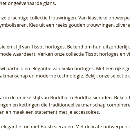
met ongeëvenaarde glans.
 onze prachtige collectie trouwringen. Van klassieke ontwerp
 symboliseren. Kies uit een reeks gouden trouwringen, zilv
sie en stijl van Tissot horloges. Bekend om hun uitzonderli
 mode waardeert. Verken onze collectie Tissot horloges en vin
uwbaarheid en elegantie van Seiko horloges. Met een rijke ge
vakmanschap en moderne technologie. Bekijk onze selectie 
arm de unieke stijl van Buddha to Buddha sieraden. Bekend
gen en kettingen die traditioneel vakmanschap combineren 
en en maak een statement met je accessoires.
e elegantie toe met Blush sieraden. Met delicate ontwerpen 