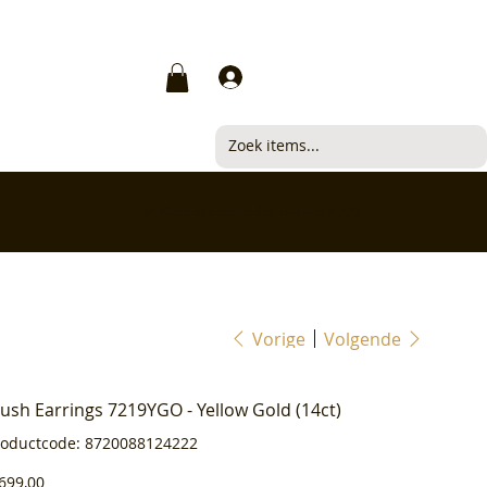
Inloggen
✅ Klanten beoordelen ons met 4,7/5
Vorige
Volgende
lush Earrings 7219YGO - Yellow Gold (14ct)
Productcode
roductcode:
8720088124222
8720088124222
js
699,00