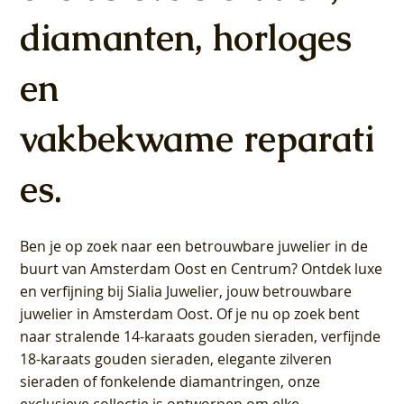
Lab grown Diamant
(14k) met Lab grown
Lab grown Diamant
Lab grown Diamant
Lab grown Diamant
Lab grown Diamant
Lab grown Diamant
Lab grown Diamant
(14k) met Lab grown
Lab grown Diamant
Lab grown Diamant
Lab grown Diamant
Lab grown Diamant
Lab grown Diamant
diamanten, horloges
Diamant
Diamant
Prijs
Prijs
Prijs
Prijs
Prijs
Prijs
Prijs
Prijs
Prijs
Prijs
Prijs
Prijs
€ 649,00
€ 649,00
€ 599,00
€ 649,00
€ 849,00
€ 549,00
€ 749,00
€ 449,00
€ 899,00
€ 699,00
€ 1.049,00
€ 799,00
Prijs
Prijs
€ 349,00
€ 449,00
en
vakbekwame reparati
es.
Ben je op zoek naar een betrouwbare juwelier in de
buurt van Amsterdam
Oost
en
Centrum
? Ontdek luxe
en verfijning bij Sialia Juwelier,
jouw betrouwbare
juwelier in Amsterdam Oost
. Of je nu op zoek bent
naar stralende 14-karaats gouden sieraden, verfijnde
18-karaats gouden sieraden, elegante zilveren
sieraden of fonkelende diamantringen, onze