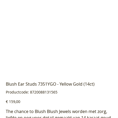
Blush Ear Studs 7351YGO - Yellow Gold (14ct)
Productcode
Productcode:
8720088131565
8720088131565
Prijs
€ 159,00
The chance to Blush Blush Jewels worden met zorg,
liefde en oog voor detail gemaakt van 14 karaat goud.