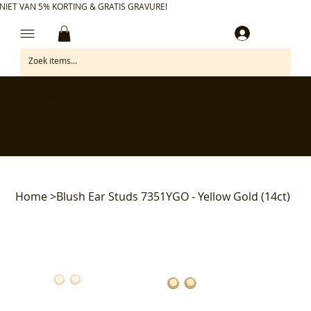
NIET VAN 5% KORTING & GRATIS GRAVURE!
Inloggen
✅ Gratis retourneren binnen 30 dagen
✅ Personaliseer je aankoop gratis
✅ Voor 17:00 besteld = morgen in huis*
✅ Klanten beoordelen ons met 4,7/5
Home
>
Blush Ear Studs 7351YGO - Yellow Gold (14ct)