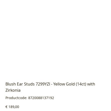
Blush Ear Studs 7299YZI - Yellow Gold (14ct) with
Zirkonia
Productcode
Productcode:
8720088137192
8720088137192
Prijs
€ 189,00