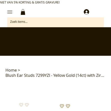
NIET VAN 5% KORTING & GRATIS GRAVURE!
Inloggen
✅ Gratis retourneren binnen 30 dagen
✅ Personaliseer je aankoop gratis
✅ Voor 17:00 besteld = morgen in huis*
✅ Klanten beoordelen ons met 4,7/5
Home
>
Blush Ear Studs 7299YZI - Yellow Gold (14ct) with Zirkonia