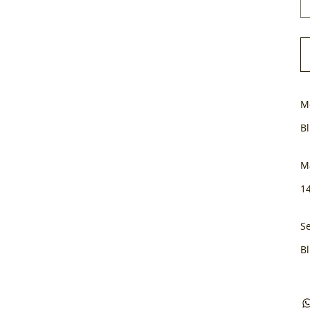
M
B
M
1
Se
B