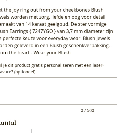
et the joy ring out from your cheekbones Blush
ewels worden met zorg, liefde en oog voor detail
emaakt van 14 karaat geelgoud. De ster vormige
lush Earrings { 7247YGO } van 3,7 mm diameter zijn
e perfecte keuze voor everyday wear. Blush Jewels
orden geleverd in een Blush geschenkverpakking.
rom the heart - Wear your Blush
l je dit product gratis personaliseren met een laser-
avure? (optioneel)
0
ens.
0 / 500
antal