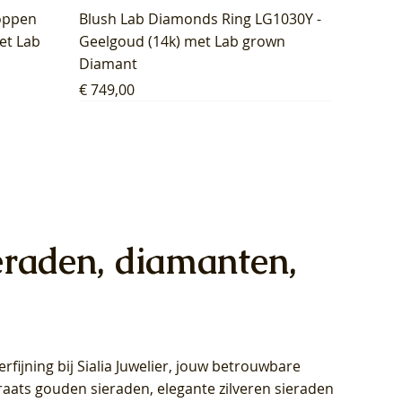
oppen
Blush Lab Diamonds Ring LG1030Y -
et Lab
Geelgoud (14k) met Lab grown
Diamant
Prijs
€ 749,00
eraden, diamanten,
rfijning bij Sialia Juwelier,
jouw betrouwbare
1028Y -
oppen
oppen
Blush Lab Diamonds Collier LG3014Y
Blush Lab Diamonds Ring LG1029Y -
Blush Lab Diamonds Oorknoppen
araats gouden sieraden, elegante zilveren sieraden
wn
et Lab
et Lab
- Geelgoud (14k) met Lab grown
Geelgoud (14k) met Lab grown
LG7033Y – Geelgoud (14k) met Lab