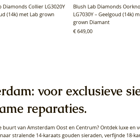
b Diamonds Collier LG3020Y
Blush Lab Diamonds Oorkn
ud (14k) met Lab grown
LG7030Y – Geelgoud (14k) m
grown Diamant
Prijs
€ 649,00
erdam: voor exclusieve si
ame reparaties.
 de buurt van Amsterdam
Oost
en
Centrum
? Ontdek luxe en ve
ab Diamonds Oorhangers
b Diamonds Ring LG1042Y –
b Diamonds Ring LG1044Y –
Blush Lab Diamonds Ring LG
Blush Lab Diamonds Oorkn
Blush Lab Diamonds Oorkn
t naar stralende 14-karaats gouden sieraden, verfijnde 18-k
S - Geelgoud (14k) met Lab
 (14k) met Lab grown
 (14k) met Lab grown
Geelgoud (14k) met Lab gro
LG7027Y - Geelgoud (14k) m
LG7026Y - Geelgoud (14k) m