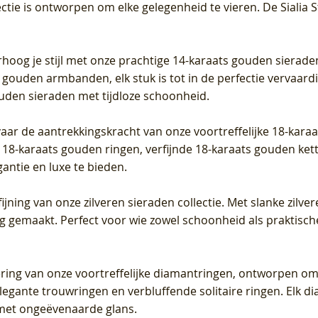
ectie is ontworpen om elke gelegenheid te vieren.
De Sialia 
iamant
Diamant
grown Diamant
grown Diamant
Prijs
Prijs
Prijs
0
€ 649,00
€ 649,00
€ 549,00
rhoog je stijl met onze prachtige 14-karaats gouden sierade
 gouden armbanden, elk stuk is tot in de perfectie vervaard
ouden sieraden met tijdloze schoonheid.
vaar de aantrekkingskracht van onze voortreffelijke 18-kar
te 18-karaats gouden ringen, verfijnde 18-karaats gouden k
gantie en luxe te bieden.
ijning van onze zilveren sieraden collectie. Met slanke zilvere
org gemaakt. Perfect voor wie zowel schoonheid als praktisc
tering van onze voortreffelijke diamantringen, ontworpen om
legante trouwringen en verbluffende solitaire ringen. Elk dia
met ongeëvenaarde glans.