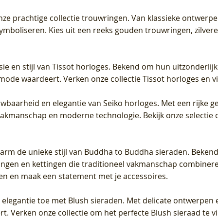
 onze prachtige collectie trouwringen. Van klassieke ontwerp
 symboliseren. Kies uit een reeks gouden trouwringen, zilv
sie en stijl van Tissot horloges. Bekend om hun uitzonderli
 mode waardeert. Verken onze collectie Tissot horloges en vin
uwbaarheid en elegantie van Seiko horloges. Met een rijke ge
vakmanschap en moderne technologie. Bekijk onze selectie 
arm de unieke stijl van Buddha to Buddha sieraden. Bekend
gen en kettingen die traditioneel vakmanschap combineren 
en en maak een statement met je accessoires.
e elegantie toe met Blush sieraden. Met delicate ontwerpen 
 Verken onze collectie om het perfecte Blush sieraad te vind