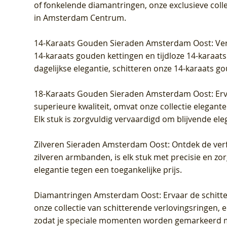
of fonkelende diamantringen, onze exclusieve coll
grown Diamant
Diamant
Diamant
grown D
Diamant
Diamant
in Amsterdam Centrum
.
Prijs
Prijs
Prijs
Prijs
Prijs
Prijs
€ 349,00
€ 599,00
€ 849,00
€ 449,00
€ 899,00
€ 1.049,0
14-Karaats Gouden Sieraden Amsterdam Oost
: Ve
14-karaats gouden kettingen en tijdloze 14-karaats
dagelijkse elegantie, schitteren onze 14-karaats g
18-Karaats Gouden Sieraden Amsterdam Oost
: Er
superieure kwaliteit, omvat onze collectie elegan
Elk stuk is zorgvuldig vervaardigd om blijvende ele
Zilveren Sieraden Amsterdam Oost
: Ontdek de verf
zilveren armbanden, is elk stuk met precisie en z
elegantie tegen een toegankelijke prijs.
Diamantringen Amsterdam Oost
: Ervaar de schit
onze collectie van schitterende verlovingsringen, e
zodat je speciale momenten worden gemarkeerd 