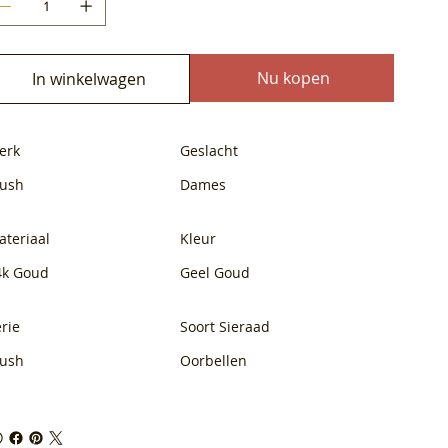
Nu kopen
In winkelwagen
erk
Geslacht
lush
Dames
ateriaal
Kleur
4k Goud
Geel Goud
rie
Soort Sieraad
lush
Oorbellen