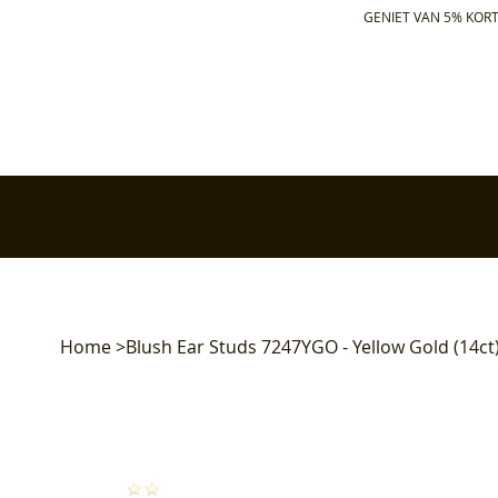
GENIET VAN 5% KORT
✅ Gratis retourneren binnen 30 dagen
✅ Voor 17:00 bes
Home
>
Blush Ear Studs 7247YGO - Yellow Gold (14ct