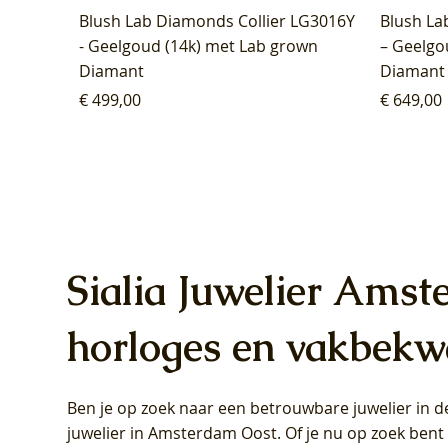
Blush Lab Diamonds Collier LG3016Y
Blush La
- Geelgoud (14k) met Lab grown
– Geelgo
Diamant
Diamant
Prijs
Prijs
€ 499,00
€ 649,00
Sialia Juwelier Amst
horloges en vakbekw
Ben je op zoek naar een betrouwbare juwelier in
Blush Lab Diamonds Oorhangers
Blush Lab Diamonds Collier LG3019Y
Blush Lab Diamonds Ring LG1031Y -
Blush L
Blush La
Blush La
juwelier in Amsterdam Oost
. Of je nu op zoek ben
LG9006Y/S - Geelgoud (14k) met Lab
– Geelgoud (14k) met Lab grown
Geelgoud (14k) met Lab grown
LG9007Y/
Geelgoud
Geelgoud