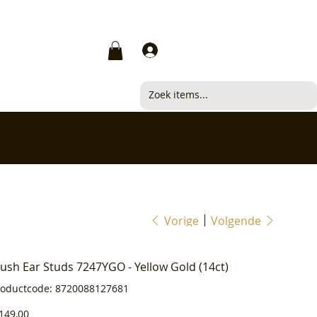
Inloggen
✅ Klanten beoordelen ons met 4,7/5
Vorige
Volgende
lush Ear Studs 7247YGO - Yellow Gold (14ct)
Productcode
roductcode:
8720088127681
8720088127681
js
149,00