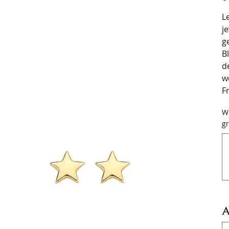
L
j
g
B
d
w
F
Wi
gr
Tot
50
tek
A