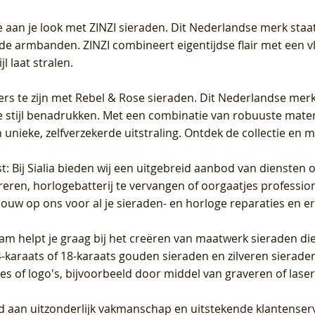
 aan je look met ZINZI sieraden. Dit Nederlandse merk staat
de armbanden. ZINZI combineert eigentijdse flair met een vl
l laat stralen.
ers te zijn met Rebel & Rose sieraden. Dit Nederlandse merk 
 stijl benadrukken. Met een combinatie van robuuste materia
unieke, zelfverzekerde uitstraling. Ontdek de collectie en m
st
: Bij Sialia bieden wij een uitgebreid aanbod van diensten 
areren, horlogebatterij te vervangen of oorgaatjes professi
rouw op ons voor al je sieraden- en horloge reparaties en e
am helpt je graag bij het creëren van maatwerk sieraden die
raats of 18-karaats gouden sieraden en zilveren sieraden, 
es of logo's, bijvoorbeeld door middel van
graveren
of laser
jd aan uitzonderlijk vakmanschap en uitstekende
klantenser