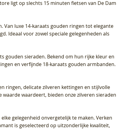
Store ligt op slechts 15 minuten fietsen van De Dam
Diamant
Diamant
grown Diamant
Prijs
Prijs
Prijs
€ 449,00
€ 699,00
€ 799,00
n. Van luxe 14-karaats gouden ringen tot elegante
igd. Ideaal voor zowel speciale gelegenheden als
aats gouden sieraden. Bekend om hun rijke kleur en
ettingen en verfijnde 18-karaats gouden armbanden.
n ringen, delicate zilveren kettingen en stijlvolle
he waarde waardeert, bieden onze zilveren sieraden
 elke gelegenheid onvergetelijk te maken. Verken
mant is geselecteerd op uitzonderlijke kwaliteit,