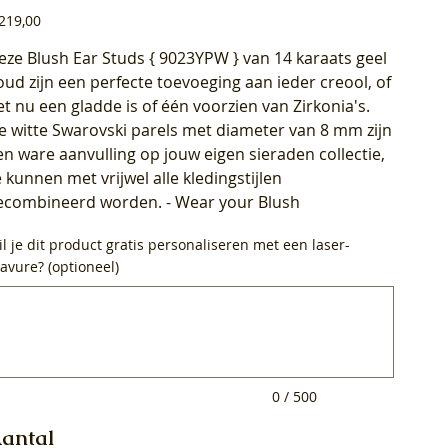
js
219,00
eze Blush Ear Studs { 9023YPW } van 14 karaats geel
oud zijn een perfecte toevoeging aan ieder creool, of
et nu een gladde is of één voorzien van Zirkonia's.
e witte Swarovski parels met diameter van 8 mm zijn
en ware aanvulling op jouw eigen sieraden collectie,
e kunnen met vrijwel alle kledingstijlen
ecombineerd worden. - Wear your Blush
l je dit product gratis personaliseren met een laser-
avure? (optioneel)
0
ens.
0 / 500
antal