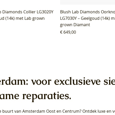
b Diamonds Collier LG3020Y
Blush Lab Diamonds Oorkn
ud (14k) met Lab grown
LG7030Y – Geelgoud (14k) m
grown Diamant
Prijs
€ 649,00
erdam: voor exclusieve si
ame reparaties.
 de buurt van Amsterdam
Oost
en
Centrum
? Ontdek luxe en ve
ab Diamonds Oorhangers
b Diamonds Ring LG1042Y –
b Diamonds Ring LG1044Y –
Blush Lab Diamonds Ring LG
Blush Lab Diamonds Oorkn
Blush Lab Diamonds Oorkn