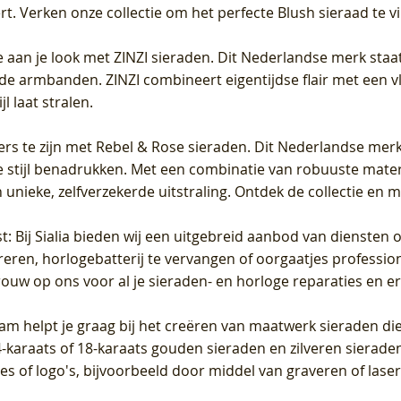
 Verken onze collectie om het perfecte Blush sieraad te vind
 aan je look met ZINZI sieraden. Dit Nederlandse merk staat
de armbanden. ZINZI combineert eigentijdse flair met een vl
l laat stralen.
ers te zijn met Rebel & Rose sieraden. Dit Nederlandse merk 
 stijl benadrukken. Met een combinatie van robuuste materia
unieke, zelfverzekerde uitstraling. Ontdek de collectie en m
st
: Bij Sialia bieden wij een uitgebreid aanbod van diensten 
areren, horlogebatterij te vervangen of oorgaatjes professi
rouw op ons voor al je sieraden- en horloge reparaties en e
am helpt je graag bij het creëren van maatwerk sieraden die
raats of 18-karaats gouden sieraden en zilveren sieraden, 
es of logo's, bijvoorbeeld door middel van
graveren
of laser