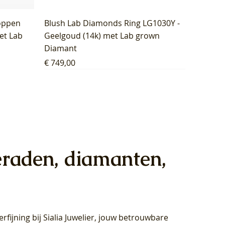
oppen
Blush Lab Diamonds Ring LG1030Y -
et Lab
Geelgoud (14k) met Lab grown
Diamant
Prijs
€ 749,00
eraden, diamanten,
rfijning bij Sialia Juwelier,
jouw betrouwbare
1028Y -
oppen
oppen
Blush Lab Diamonds Collier LG3014Y
Blush Lab Diamonds Ring LG1029Y -
Blush Lab Diamonds Oorknoppen