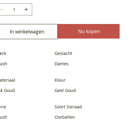
Nu kopen
In winkelwagen
erk
Geslacht
lush
Dames
ateriaal
Kleur
4k Goud
Geel Goud
rie
Soort Sieraad
lush
Oorbellen