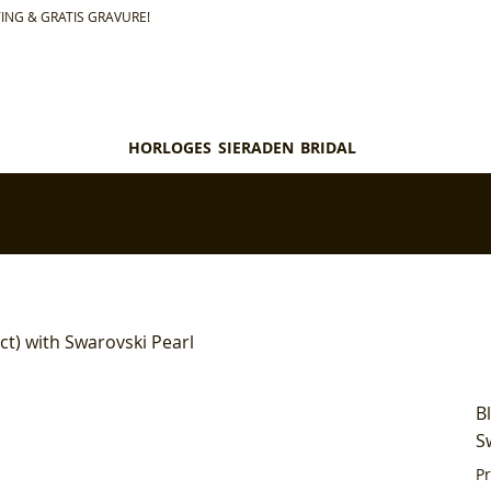
ING & GRATIS GRAVURE!
HORLOGES
SIERADEN
BRIDAL
teld = morgen in huis*
✅ Personaliseer je aankoop gratis
t) with Swarovski Pearl
B
S
P