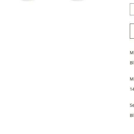
M
B
M
1
Se
B