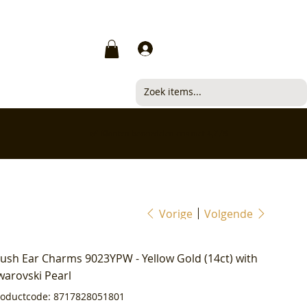
Inloggen
✅ Klanten beoordelen ons met 4,7/5
Vorige
Volgende
lush Ear Charms 9023YPW - Yellow Gold (14ct) with
warovski Pearl
Productcode
roductcode:
8717828051801
8717828051801