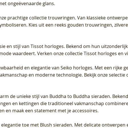
met ongeëvenaarde glans.
 onze prachtige collectie trouwringen. Van klassieke ontwerp
 symboliseren. Kies uit een reeks gouden trouwringen, zilv
sie en stijl van Tissot horloges. Bekend om hun uitzonderli
 mode waardeert. Verken onze collectie Tissot horloges en vin
uwbaarheid en elegantie van Seiko horloges. Met een rijke ge
vakmanschap en moderne technologie. Bekijk onze selectie 
arm de unieke stijl van Buddha to Buddha sieraden. Bekend
gen en kettingen die traditioneel vakmanschap combineren 
en en maak een statement met je accessoires.
e elegantie toe met Blush sieraden. Met delicate ontwerpen 