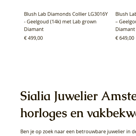
Blush Lab Diamonds Collier LG3016Y
Blush La
- Geelgoud (14k) met Lab grown
– Geelgo
Diamant
Diamant
Prijs
Prijs
€ 499,00
€ 649,00
Sialia Juwelier Amst
horloges en vakbekw
Ben je op zoek naar een betrouwbare juwelier in
Blush Lab Diamonds Oorhangers
Blush Lab Diamonds Collier LG3019Y
Blush Lab Diamonds Ring LG1031Y -
Blush L
Blush La
Blush La