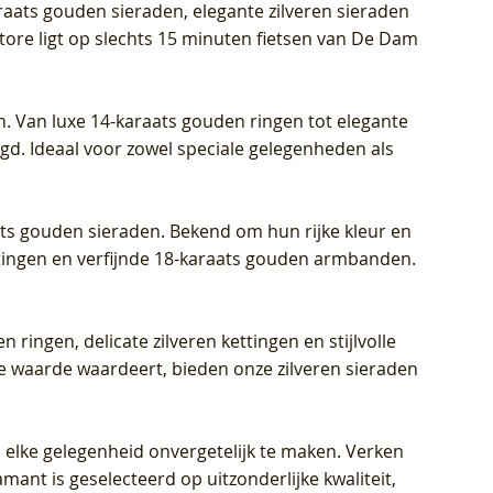
araats gouden sieraden, elegante zilveren sieraden
wn
et Lab
et Lab
- Geelgoud (14k) met Lab grown
Geelgoud (14k) met Lab grown
LG7033Y – Geelgoud (14k) met Lab
Store ligt op slechts 15 minuten fietsen van De Dam
Diamant
Diamant
grown Diamant
Prijs
Prijs
Prijs
€ 449,00
€ 699,00
€ 799,00
n. Van luxe 14-karaats gouden ringen tot elegante
igd. Ideaal voor zowel speciale gelegenheden als
aats gouden sieraden. Bekend om hun rijke kleur en
ettingen en verfijnde 18-karaats gouden armbanden.
n ringen, delicate zilveren kettingen en stijlvolle
he waarde waardeert, bieden onze zilveren sieraden
 elke gelegenheid onvergetelijk te maken. Verken
mant is geselecteerd op uitzonderlijke kwaliteit,