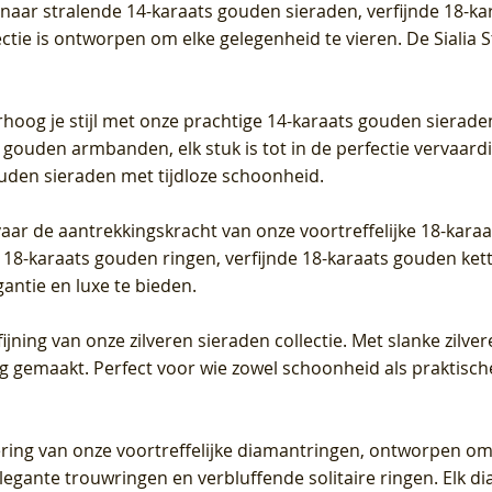
t naar stralende 14-karaats gouden sieraden, verfijnde 18-k
S - Geelgoud (14k) met Lab
 (14k) met Lab grown
 (14k) met Lab grown
Geelgoud (14k) met Lab gro
LG7027Y - Geelgoud (14k) m
LG7026Y - Geelgoud (14k) m
ectie is ontworpen om elke gelegenheid te vieren.
De Sialia 
iamant
Diamant
grown Diamant
grown Diamant
Prijs
Prijs
Prijs
0
€ 649,00
€ 649,00
€ 549,00
rhoog je stijl met onze prachtige 14-karaats gouden sierade
 gouden armbanden, elk stuk is tot in de perfectie vervaard
ouden sieraden met tijdloze schoonheid.
vaar de aantrekkingskracht van onze voortreffelijke 18-kar
te 18-karaats gouden ringen, verfijnde 18-karaats gouden k
gantie en luxe te bieden.
ijning van onze zilveren sieraden collectie. Met slanke zilvere
org gemaakt. Perfect voor wie zowel schoonheid als praktisc
tering van onze voortreffelijke diamantringen, ontworpen om
legante trouwringen en verbluffende solitaire ringen. Elk dia