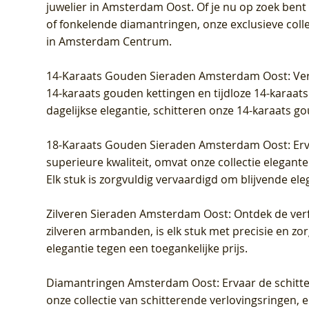
juwelier in Amsterdam Oost
. Of je nu op zoek ben
LG9006Y/S - Geelgoud (14k) met Lab
– Geelgoud (14k) met Lab grown
Geelgoud (14k) met Lab grown
LG9007Y/
Geelgoud
Geelgoud
of fonkelende diamantringen, onze exclusieve coll
grown Diamant
Diamant
Diamant
grown D
Diamant
Diamant
in Amsterdam Centrum
.
Prijs
Prijs
Prijs
Prijs
Prijs
Prijs
€ 349,00
€ 599,00
€ 849,00
€ 449,00
€ 899,00
€ 1.049,0
14-Karaats Gouden Sieraden Amsterdam Oost
: Ve
14-karaats gouden kettingen en tijdloze 14-karaats
dagelijkse elegantie, schitteren onze 14-karaats g
18-Karaats Gouden Sieraden Amsterdam Oost
: Er
superieure kwaliteit, omvat onze collectie elegan
Elk stuk is zorgvuldig vervaardigd om blijvende ele
Zilveren Sieraden Amsterdam Oost
: Ontdek de verf
zilveren armbanden, is elk stuk met precisie en z
elegantie tegen een toegankelijke prijs.
Diamantringen Amsterdam Oost
: Ervaar de schit
onze collectie van schitterende verlovingsringen, e