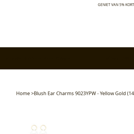
GENIET VAN 5% KORT
✅ Gratis retourneren binnen 30 dagen
✅ Voor 17:00 bes
Home
>
Blush Ear Charms 9023YPW - Yellow Gold (14c