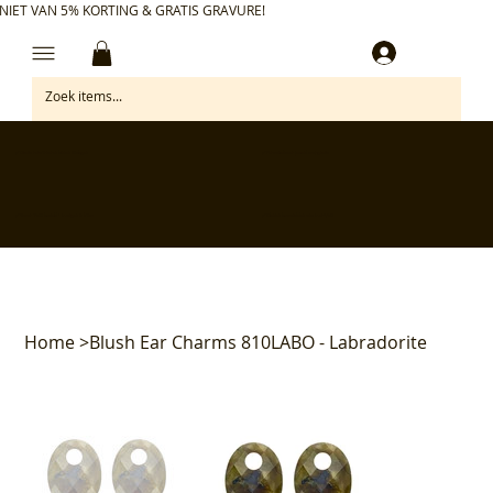
NIET VAN 5% KORTING & GRATIS GRAVURE!
Inloggen
✅ Gratis retourneren binnen 30 dagen
✅ Personaliseer je aankoop gratis
✅ Voor 17:00 besteld = morgen in huis*
✅ Klanten beoordelen ons met 4,7/5
Home
>
Blush Ear Charms 810LABO - Labradorite