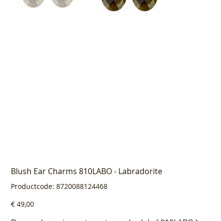
Blush Ear Charms 810LABO - Labradorite
Productcode
Productcode:
8720088124468
8720088124468
Prijs
€ 49,00