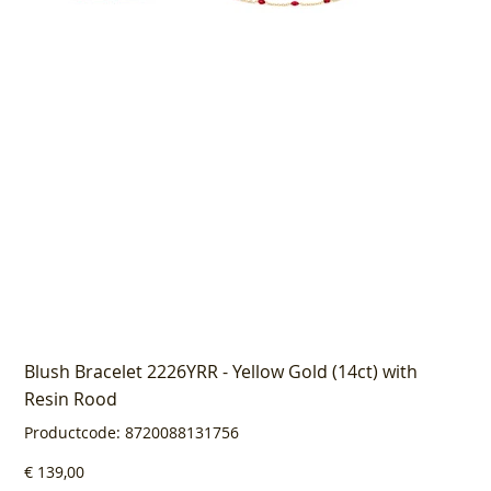
Blush Bracelet 2226YRR - Yellow Gold (14ct) with
Resin Rood
Productcode
Productcode:
8720088131756
8720088131756
Prijs
€ 139,00