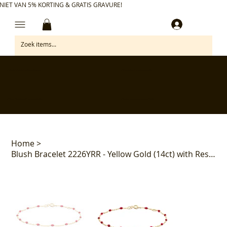
NIET VAN 5% KORTING & GRATIS GRAVURE!
Inloggen
✅ Gratis retourneren binnen 30 dagen
✅ Personaliseer je aankoop gratis
✅ Voor 17:00 besteld = morgen in huis*
✅ Klanten beoordelen ons met 4,7/5
Home
>
Blush Bracelet 2226YRR - Yellow Gold (14ct) with Resin Rood