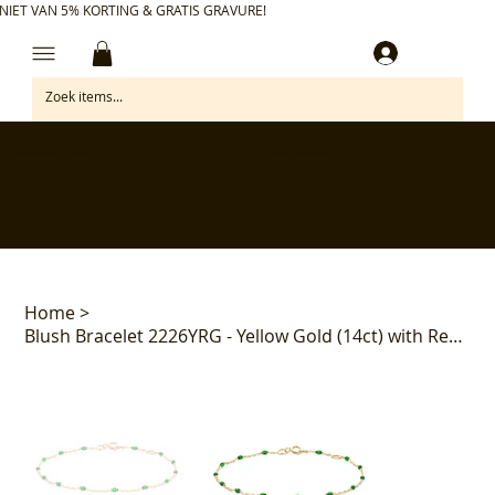
NIET VAN 5% KORTING & GRATIS GRAVURE!
Inloggen
✅ Gratis retourneren binnen 30 dagen
✅ Personaliseer je aankoop gratis
✅ Voor 17:00 besteld = morgen in huis*
✅ Klanten beoordelen ons met 4,7/5
Home
>
Blush Bracelet 2226YRG - Yellow Gold (14ct) with Resin Groen