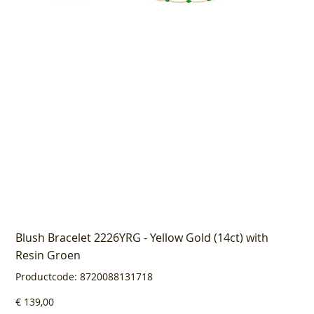
Blush Bracelet 2226YRG - Yellow Gold (14ct) with
Resin Groen
Productcode
Productcode:
8720088131718
8720088131718
Prijs
€ 139,00