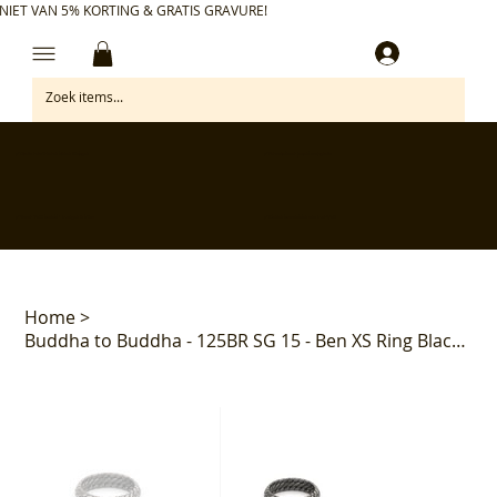
NIET VAN 5% KORTING & GRATIS GRAVURE!
Inloggen
✅ Gratis retourneren binnen 30 dagen
✅ Personaliseer je aankoop gratis
✅ Voor 17:00 besteld = morgen in huis*
✅ Klanten beoordelen ons met 4,7/5
Home
>
Buddha to Buddha - 125BR SG 15 - Ben XS Ring Black Rhodium Shine Gold 14kt*