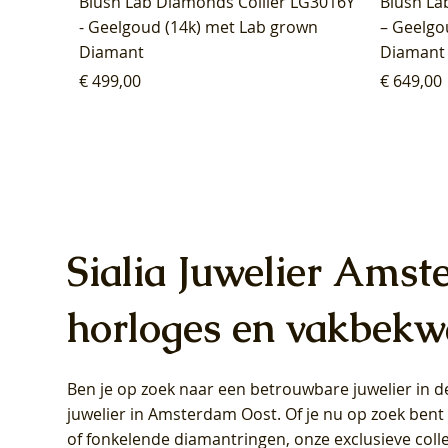
Blush Lab Diamonds Collier LG3016Y
Blush La
- Geelgoud (14k) met Lab grown
– Geelgo
Diamant
Diamant
Prijs
Prijs
€ 499,00
€ 649,00
Sialia Juwelier Amst
horloges en vakbekw
Ben je op zoek naar een betrouwbare juwelier in
Blush Lab Diamonds Oorhangers
Blush Lab Diamonds Collier LG3019Y
Blush Lab Diamonds Ring LG1031Y -
Blush L
Blush La
Blush La
juwelier in Amsterdam Oost
. Of je nu op zoek ben
LG9006Y/S - Geelgoud (14k) met Lab
– Geelgoud (14k) met Lab grown
Geelgoud (14k) met Lab grown
LG9007Y/
Geelgoud
Geelgoud
of fonkelende diamantringen, onze exclusieve coll