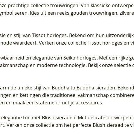
 onze prachtige collectie trouwringen. Van klassieke ontwerp
 symboliseren. Kies uit een reeks gouden trouwringen, zilv
sie en stijl van Tissot horloges. Bekend om hun uitzonderli
 mode waardeert. Verken onze collectie Tissot horloges en vin
uwbaarheid en elegantie van Seiko horloges. Met een rijke ge
vakmanschap en moderne technologie. Bekijk onze selectie 
arm de unieke stijl van Buddha to Buddha sieraden. Bekend
gen en kettingen die traditioneel vakmanschap combineren 
en en maak een statement met je accessoires.
e elegantie toe met Blush sieraden. Met delicate ontwerpen 
 Verken onze collectie om het perfecte Blush sieraad te vind