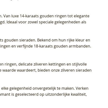
Diamant
Diamant
grown Diamant
Prijs
Prijs
Prijs
€ 449,00
€ 699,00
€ 799,00
n. Van luxe 14-karaats gouden ringen tot elegante
igd. Ideaal voor zowel speciale gelegenheden als
aats gouden sieraden. Bekend om hun rijke kleur en
ettingen en verfijnde 18-karaats gouden armbanden.
n ringen, delicate zilveren kettingen en stijlvolle
he waarde waardeert, bieden onze zilveren sieraden
 elke gelegenheid onvergetelijk te maken. Verken
mant is geselecteerd op uitzonderlijke kwaliteit,