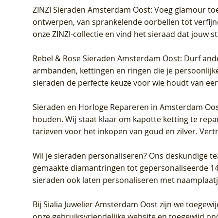
ZINZI Sieraden Amsterdam Oost
: Voeg glamour toe
ontwerpen, van sprankelende oorbellen tot verfijn
onze ZINZI-collectie en vind het sieraad dat jouw stij
Rebel & Rose Sieraden Amsterdam Oost
: Durf and
armbanden, kettingen en ringen die je persoonlijke
sieraden de perfecte keuze voor wie houdt van een 
Sieraden en Horloge Repareren in Amsterdam Oo
houden. Wij staat klaar om kapotte ketting te rep
tarieven voor het inkopen van goud en zilver. Vert
Wil je sieraden personaliseren
? Ons deskundige te
gemaakte diamantringen tot gepersonaliseerde 14-ka
sieraden ook laten personaliseren met naamplaatj
Bij
Sialia Juwelier Amsterdam Oost
zijn we toegewi
onze gebruiksvriendelijke website en toegewijd on