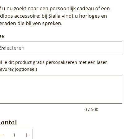
f u nu zoekt naar een persoonlijk cadeau of een
ijdloos accessoire: bij Sialia vindt u horloges en
ieraden die blijven spreken.
ze
l je dit product gratis personaliseren met een laser-
avure? (optioneel)
0
ens.
0 / 500
antal