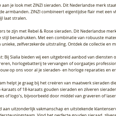
 aan je look met ZINZI sieraden. Dit Nederlandse merk staat
de armbanden. ZINZI combineert eigentijdse flair met een vl
l laat stralen.
ers te zijn met Rebel & Rose sieraden. Dit Nederlandse merk 
 stijl benadrukken. Met een combinatie van robuuste materia
unieke, zelfverzekerde uitstraling. Ontdek de collectie en m
st
: Bij Sialia bieden wij een uitgebreid aanbod van diensten 
areren, horlogebatterij te vervangen of oorgaatjes professi
rouw op ons voor al je sieraden- en horloge reparaties en e
am helpt je graag bij het creëren van maatwerk sieraden die
raats of 18-karaats gouden sieraden en zilveren sieraden, 
es of logo's, bijvoorbeeld door middel van
graveren
of laser
jd aan uitzonderlijk vakmanschap en uitstekende
klantenser
dersteuningsteam. Vind het perfecte gouden sieraad, zilvere