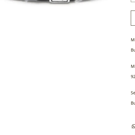
M
B
M
92
Se
B