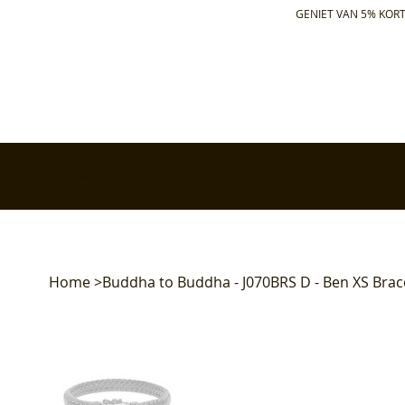
GENIET VAN 5% KORT
✅ Gratis retourneren binnen 30 dagen
✅ Voor 17:00 bes
Home
>
Buddha to Buddha - J070BRS D - Ben XS Brace