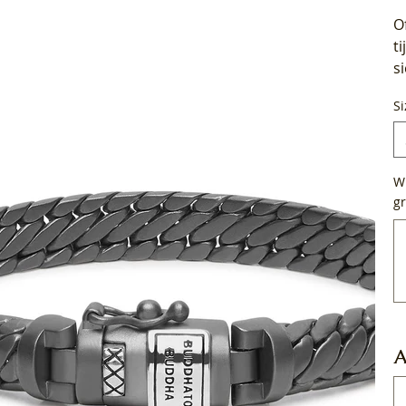
O
t
s
Si
Wi
gr
Tot
50
tek
A