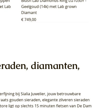
oppen
Blush Lab Diamonds Ring LG1030Y -
et Lab
Geelgoud (14k) met Lab grown
Diamant
Prijs
€ 749,00
eraden, diamanten,
rfijning bij Sialia Juwelier,
jouw betrouwbare
1028Y -
oppen
oppen
Blush Lab Diamonds Collier LG3014Y
Blush Lab Diamonds Ring LG1029Y -
Blush Lab Diamonds Oorknoppen
araats gouden sieraden, elegante zilveren sieraden
wn
et Lab
et Lab
- Geelgoud (14k) met Lab grown
Geelgoud (14k) met Lab grown
LG7033Y – Geelgoud (14k) met Lab
Store ligt op slechts 15 minuten fietsen van De Dam