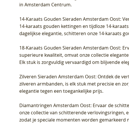
grown Diamant
Diamant
Diamant
grown D
Diamant
Diamant
in Amsterdam Centrum
.
Prijs
Prijs
Prijs
Prijs
Prijs
Prijs
€ 349,00
€ 599,00
€ 849,00
€ 449,00
€ 899,00
€ 1.049,0
14-Karaats Gouden Sieraden Amsterdam Oost
: Ve
14-karaats gouden kettingen en tijdloze 14-karaats
dagelijkse elegantie, schitteren onze 14-karaats g
18-Karaats Gouden Sieraden Amsterdam Oost
: Er
superieure kwaliteit, omvat onze collectie elegan
Elk stuk is zorgvuldig vervaardigd om blijvende ele
Zilveren Sieraden Amsterdam Oost
: Ontdek de verf
zilveren armbanden, is elk stuk met precisie en z
elegantie tegen een toegankelijke prijs.
Diamantringen Amsterdam Oost
: Ervaar de schit
onze collectie van schitterende verlovingsringen, e
zodat je speciale momenten worden gemarkeerd 