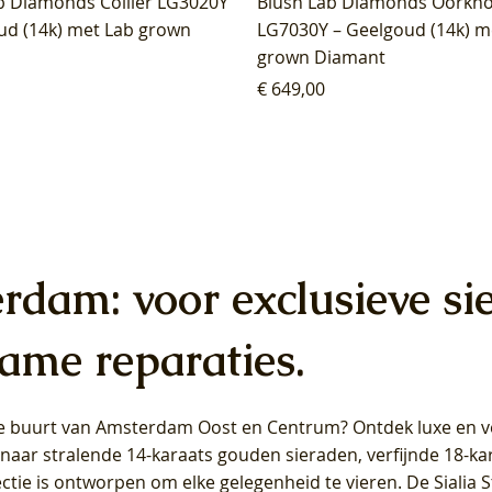
b Diamonds Collier LG3020Y
Blush Lab Diamonds Oorkn
ud (14k) met Lab grown
LG7030Y – Geelgoud (14k) m
grown Diamant
Prijs
€ 649,00
erdam: voor exclusieve si
ame reparaties.
 de buurt van Amsterdam
Oost
en
Centrum
? Ontdek luxe en ve
ab Diamonds Oorhangers
b Diamonds Ring LG1042Y –
b Diamonds Ring LG1044Y –
Blush Lab Diamonds Ring LG
Blush Lab Diamonds Oorkn
Blush Lab Diamonds Oorkn
t naar stralende 14-karaats gouden sieraden, verfijnde 18-k
S - Geelgoud (14k) met Lab
 (14k) met Lab grown
 (14k) met Lab grown
Geelgoud (14k) met Lab gro
LG7027Y - Geelgoud (14k) m
LG7026Y - Geelgoud (14k) m
ectie is ontworpen om elke gelegenheid te vieren.
De Sialia 