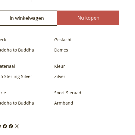
Nu kopen
In winkelwagen
erk
Geslacht
uddha to Buddha
Dames
ateriaal
Kleur
5 Sterling Silver
Zilver
rie
Soort Sieraad
uddha to Buddha
Armband