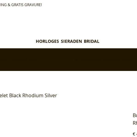
ING & GRATIS GRAVURE!
HORLOGES
SIERADEN
BRIDAL
teld = morgen in huis*
✅ Personaliseer je aankoop gratis
let Black Rhodium Silver
B
R
Pri
€ 