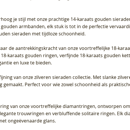
iamant
Diamant
grown Diamant
grown Diamant
Prijs
Prijs
Prijs
0
€ 649,00
€ 649,00
€ 549,00
rhoog je stijl met onze prachtige 14-karaats gouden sierade
 gouden armbanden, elk stuk is tot in de perfectie vervaard
ouden sieraden met tijdloze schoonheid.
vaar de aantrekkingskracht van onze voortreffelijke 18-kar
te 18-karaats gouden ringen, verfijnde 18-karaats gouden k
gantie en luxe te bieden.
ijning van onze zilveren sieraden collectie. Met slanke zilvere
org gemaakt. Perfect voor wie zowel schoonheid als praktisc
tering van onze voortreffelijke diamantringen, ontworpen om
legante trouwringen en verbluffende solitaire ringen. Elk dia
met ongeëvenaarde glans.