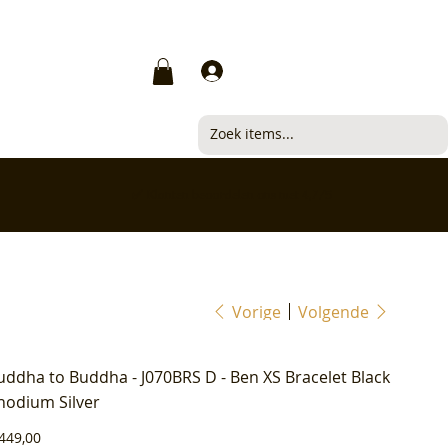
Inloggen
✅ Klanten beoordelen ons met 4,7/5
Vorige
Volgende
uddha to Buddha - J070BRS D - Ben XS Bracelet Black
hodium Silver
js
449,00