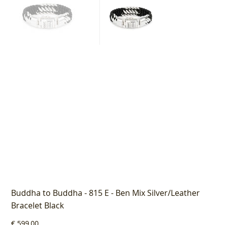
Buddha to Buddha - 815 E - Ben Mix Silver/Leather
Bracelet Black
Prijs
€ 599,00