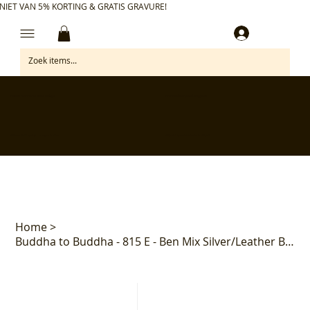
NIET VAN 5% KORTING & GRATIS GRAVURE!
Inloggen
✅ Gratis retourneren binnen 30 dagen
✅ Personaliseer je aankoop gratis
✅ Voor 17:00 besteld = morgen in huis*
✅ Klanten beoordelen ons met 4,7/5
Home
>
Buddha to Buddha - 815 E - Ben Mix Silver/Leather Bracelet Black