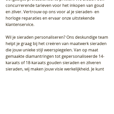
concurrerende tarieven voor het inkopen van goud
en zilver. Vertrouw op ons voor al je sieraden- en
horloge reparaties en ervaar onze uitstekende
klantenservice.
Wil je sieraden personaliseren
? Ons deskundige team
helpt je graag bij het creëren van maatwerk sieraden
die jouw unieke stijl weerspiegelen. Van op maat
gemaakte diamantringen tot gepersonaliseerde 14-
karaats of 18-karaats gouden sieraden en zilveren
sieraden, wij maken jouw visie werkelijkheid. Je kunt
je sieraden ook laten personaliseren met
naamplaatjes of logo's, bijvoorbeeld door middel van
graveren
of lasersnijden.
Bij
Sialia Juwelier Amsterdam Oost
zijn we toegewijd
aan uitzonderlijk vakmanschap en uitstekende
klantenservice
. Geniet van een naadloze