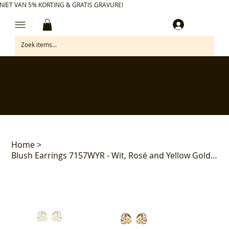
NIET VAN 5% KORTING & GRATIS GRAVURE!
Inloggen
✅ Gratis retourneren binnen 30 dagen
✅ Personaliseer je aankoop gratis
✅ Voor 17:00 besteld = morgen in huis*
✅ Klanten beoordelen ons met 4,7/5
Home
>
Blush Earrings 7157WYR - Wit, Rosé and Yellow Gold (14ct)