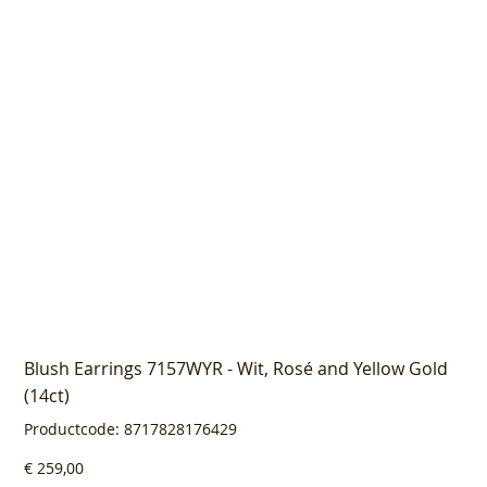
Blush Earrings 7157WYR - Wit, Rosé and Yellow Gold
(14ct)
Productcode
Productcode:
8717828176429
8717828176429
Prijs
€ 259,00